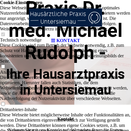
Praxis Dr.
Cookie-Einstellungen
Diese Webseite verwendet Cookies, um Besuchern ein optimales
Nutzererlebnis zu bieten. Bestimmte Inhalte von Drittanbietern werden
nur angezeigt, wenn die entsprechende Option aktiviert ist. Die
med. Michael
Datenverarbeitung kann dann auch in einem Drittland erfolgen.
Weitere Informationen hierzu in der Datenschutzerklärung.
Technisch notwendige
KONTAKT
Rudolph -
Diese Cookies sind zum Betrieb der Webseite notwendig, z.B. zum
Schutz vor Hackerangriffen und zur Gewährleistung eines
konsistenten und der Nachfrage angepassten Erscheinungsbilds der
Seite.
Ihre Hausarztpraxis
Analytische
Diese Cookies werden verwendet, um das Nutzererlebnis weiter zu
optimieren. Hierunter fallen auch Statistiken, die dem
in Untersiemau
Webseitenbetreiber von Drittanbietern zur Verfügung gestellt werden,
sowie die Ausspielung von personalisierter Werbung durch die
Nachverfolgung der Nutzeraktivität über verschiedene Webseiten.
Drittanbieter-Inhalte
Diese Webseite bietet möglicherweise Inhalte oder Funktionalitäten an,
Kontakt
die von Drittanbietern eigenverantwortlich zur Verfügung gestellt
werden. Diese Drittanbieter können eigene Cookies setzen, z.B. um
Nehmen Sie mit uns Kontakt auf. Wir stehen Ihnen für Fragen
die Nutzeraktivität zu verfolgen oder ihre Angebote zu personalisieren