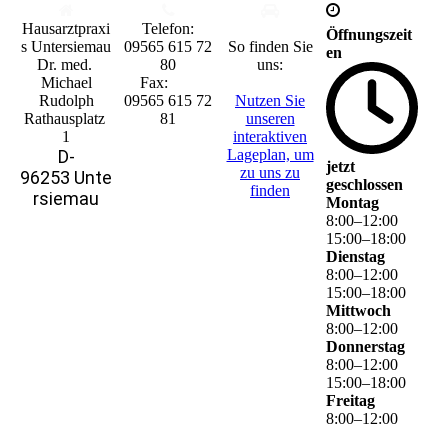
Hausarztpraxi
Tele
fon:
Öffnungszeit
s Untersiemau
0
9565 615 72
So finden Sie
en
Dr. med.
80
uns:
Michael
Fax:
Rudolph
0
9565 615 72
Nutzen Sie
Rathausplatz
81
unseren
1
interaktiven
D-
La­ge­plan, um
jetzt
zu uns zu
96253 Unte
geschlossen
finden
rsiemau
Montag
8
:
00
–
12
:
00
15
:
00
–
18
:
00
Dienstag
8
:
00
–
12
:
00
15
:
00
–
18
:
00
Mittwoch
8
:
00
–
12
:
00
Donnerstag
8
:
00
–
12
:
00
15
:
00
–
18
:
00
Freitag
8
:
00
–
12
:
00