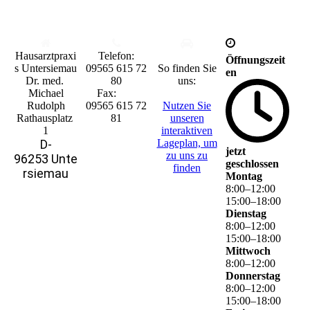
Hausarztpraxi
Tele
fon:
Öffnungszeit
s Untersiemau
0
9565 615 72
So finden Sie
en
Dr. med.
80
uns:
Michael
Fax:
Rudolph
0
9565 615 72
Nutzen Sie
Rathausplatz
81
unseren
1
interaktiven
D-
La­ge­plan, um
jetzt
zu uns zu
96253 Unte
geschlossen
finden
rsiemau
Montag
8
:
00
–
12
:
00
15
:
00
–
18
:
00
Dienstag
8
:
00
–
12
:
00
15
:
00
–
18
:
00
Mittwoch
8
:
00
–
12
:
00
Donnerstag
8
:
00
–
12
:
00
15
:
00
–
18
:
00