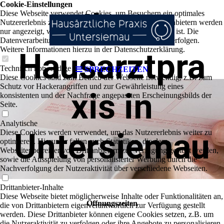
Cookie-Einstellungen
Ihre
Diese Webseite verwendet Cookies, um Besuchern ein optimales
Nutzererlebnis zu bieten. Bestimmte Inhalte von Drittanbietern werden
nur angezeigt, wenn die entsprechende Option aktiviert ist. Die
Datenverarbeitung kann dann auch in einem Drittland erfolgen.
Weitere Informationen hierzu in der Datenschutzerklärung.
Hausarztpra
Technisch notwendige
SPRECHZEITEN
Diese Cookies sind zum Betrieb der Webseite notwendig, z.B. zum
Schutz vor Hackerangriffen und zur Gewährleistung eines
xis in
konsistenten und der Nachfrage angepassten Erscheinungsbilds der
Seite.
Analytische
Untersiemau
Diese Cookies werden verwendet, um das Nutzererlebnis weiter zu
optimieren. Hierunter fallen auch Statistiken, die dem
Webseitenbetreiber von Drittanbietern zur Verfügung gestellt werden,
sowie die Ausspielung von personalisierter Werbung durch die
Nachverfolgung der Nutzeraktivität über verschiedene Webseiten.
Drittanbieter-Inhalte
Diese Webseite bietet möglicherweise Inhalte oder Funktionalitäten an,
Öffnungszeiten
die von Drittanbietern eigenverantwortlich zur Verfügung gestellt
werden. Diese Drittanbieter können eigene Cookies setzen, z.B. um
die Nutzeraktivität zu verfolgen oder ihre Angebote zu personalisieren