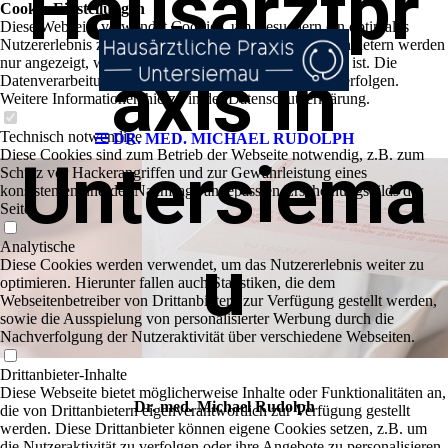
Hausarztpr
Cookie-Einstellungen
Diese Webseite verwendet Cookies, um Besuchern ein optimales
Nutzererlebnis zu bieten. Bestimmte Inhalte von Drittanbietern werden
nur angezeigt, wenn die entsprechende Option aktiviert ist. Die
axis in
Datenverarbeitung kann dann auch in einem Drittland erfolgen.
Weitere Informationen hierzu in der Datenschutzerklärung.
Technisch notwendige
DR. MED. MICHAEL RUDOLPH
Diese Cookies sind zum Betrieb der Webseite notwendig, z.B. zum
Untersiema
Schutz vor Hackerangriffen und zur Gewährleistung eines
konsistenten und der Nachfrage angepassten Erscheinungsbilds der
Seite.
Analytische
u
Diese Cookies werden verwendet, um das Nutzererlebnis weiter zu
optimieren. Hierunter fallen auch Statistiken, die dem
Webseitenbetreiber von Drittanbietern zur Verfügung gestellt werden,
sowie die Ausspielung von personalisierter Werbung durch die
Nachverfolgung der Nutzeraktivität über verschiedene Webseiten.
Drittanbieter-Inhalte
Diese Webseite bietet möglicherweise Inhalte oder Funktionalitäten an,
Dr. med. Michael Rudolph
die von Drittanbietern eigenverantwortlich zur Verfügung gestellt
werden. Diese Drittanbieter können eigene Cookies setzen, z.B. um
die Nutzeraktivität zu verfolgen oder ihre Angebote zu personalisieren