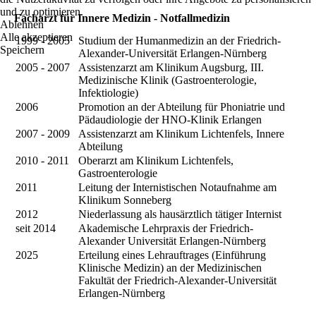
und zu optimieren.
Facharzt für Innere Medizin - Notfallmedizin
Ablehnen
Alle akzeptieren
1999 - 2005
Studium der Humanmedizin an der Friedrich-
Speichern
Alexander-Universität Erlangen-Nürnberg
2005 - 2007
Assistenzarzt am Klinikum Augsburg, III.
Medizinische Klinik (Gastroenterologie,
Infektiologie)
2006
Promotion an der Abteilung für Phoniatrie und
Pädaudiologie der HNO-Klinik Erlangen
2007 - 2009
Assistenzarzt am Klinikum Lichtenfels, Innere
Abteilung
2010 - 2011
Oberarzt am Klinikum Lichtenfels,
Gastroenterologie
2011
Leitung der Internistischen Notaufnahme am
Klinikum Sonneberg
2012
Niederlassung als hausärztlich tätiger Internist
seit 2014
Akademische Lehrpraxis der Friedrich-
Alexander Universität Erlangen-Nürnberg
2025
Erteilung eines Lehrauftrages (Einführung
Klinische Medizin) an der Medizinischen
Fakultät der Friedrich-Alexander-Universität
Erlangen-Nürnberg