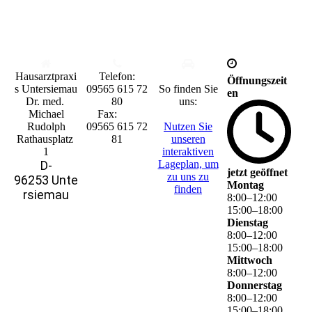
Hausarztpraxi
Tele
fon:
Öffnungszeit
s Untersiemau
0
9565 615 72
So finden Sie
en
Dr. med.
80
uns:
Michael
Fax:
Rudolph
0
9565 615 72
Nutzen Sie
Rathausplatz
81
unseren
1
interaktiven
D-
La­ge­plan, um
jetzt geöffnet
zu uns zu
96253 Unte
Montag
finden
rsiemau
8
:
00
–
12
:
00
15
:
00
–
18
:
00
Dienstag
8
:
00
–
12
:
00
15
:
00
–
18
:
00
Mittwoch
8
:
00
–
12
:
00
Donnerstag
8
:
00
–
12
:
00
15
:
00
–
18
:
00